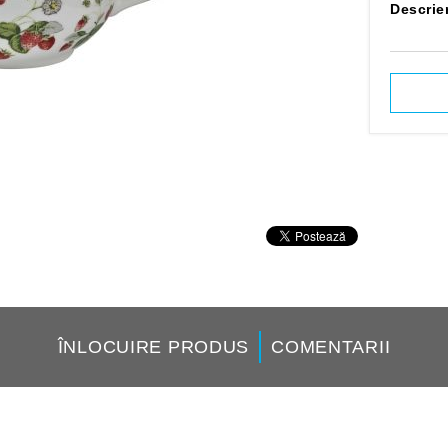
Canapele
Descrie
Filme
Scaune
Mobilă pentru
Ceainice
Forme de prăj
ÎNLOCUIRE PRODUS
COMENTARII