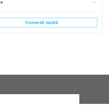
re
 hol
Comandă rapidă
ituri