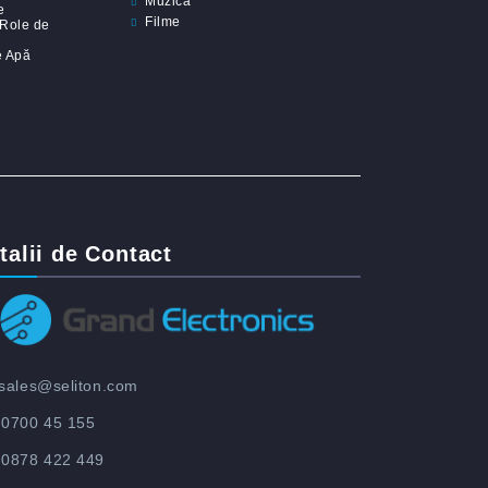
Muzica
e
Filme
 Role de
 Apă
talii de Contact
sales@seliton.com
0700 45 155
0878 422 449