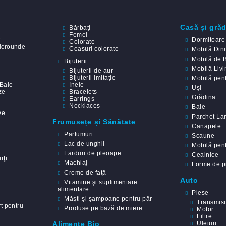
Casă și gră
Bărbați
Femei
t
Dormitoare
Colorate
icrounde
Ceasuri colorate
Mobilă Din
Mobilă de 
Bijuterii
Mobilă Livi
Bijuterii de aur
Bijuterii imitație
Mobilă pent
Baie
Inele
Uși
ze
Bracelets
Grădina
Earrings
Necklaces
Baie
ve
Parchet La
Frumusețe și Sănătate
Canapele
Parfumuri
Scaune
Lac de unghii
Mobilă pent
Farduri de pleoape
Ceainice
rţi
Machiaj
Forme de pr
Creme de faţă
Auto
Vitamine şi suplimentare
alimentare
Piese
Măşti şi şampoane pentru păr
Transmis
t pentru
Produse pe bază de miere
Motor
Filtre
Alimente Bio
Uleiuri