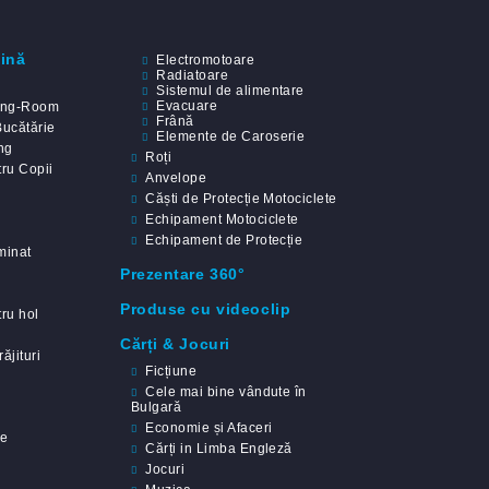
dină
Electromotoare
Radiatoare
Sistemul de alimentare
Evacuare
ing-Room
Frână
Bucătărie
Elemente de Caroserie
ng
Roți
ru Copii
Anvelope
Căști de Protecție Motociclete
Echipament Motociclete
Echipament de Protecție
minat
Prezentare 360°
Produse cu videoclip
ru hol
Cărți & Jocuri
ăjituri
Ficțiune
Cele mai bine vândute în
Bulgară
Economie și Afaceri
ie
Cărți in Limba Engleză
Jocuri