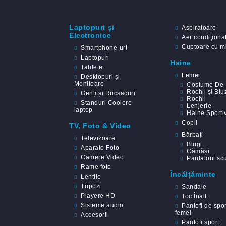
Laptopuri și
Aspiratoare
Electronice
Aer condiţiona
Cuptoare cu m
Smartphone-uri
Laptopuri
Haine
Tablete
Femei
Desktopuri și
Monitoare
Costume De 
Rochii și Blu
Genți și Rucsacuri
Rochii
Standuri Coolere
Lenjerie
laptop
Haine Sporti
Copii
TV, Foto & Video
Bărbați
Televizoare
Blugi
Aparate Foto
Cămăși
Camere Video
Pantaloni scu
Rame foto
Încălțăminte
Lentile
Tripozi
Sandale
Playere HD
Toc Înalt
Sisteme audio
Pantofi de spor
femei
Accesorii
Pantofi sport