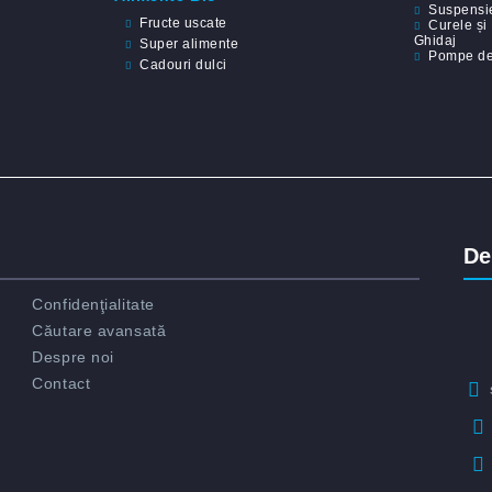
Suspensi
Fructe uscate
Curele și
Ghidaj
Super alimente
Pompe de
Cadouri dulci
De
Confidenţialitate
Căutare avansată
Despre noi
Contact