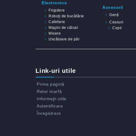
Electronice
Accesorii
Frigidere
Genți
Roboţi de bucătărie
Cafetiere
Ceasuri
Maşini de călcat
Copii
Mixere
Uscătoare de păr
Link-uri utile
Prima pagină
Retur marfă
Informaţii utile
Autentificare
Înregistrare