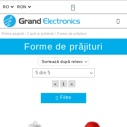
RO
RON
0
Prima pagină
Casă și grădină
Forme de prăjituri
Forme de prăjituri
«
1
»
Filtre