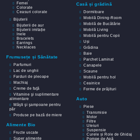
Femei
Casă și grădină
Colorate
Ceasuri colorate
Dormitoare
Mobilă Dining-Room
Bijuterii
Mobilă de Bucătărie
Bijuterii de aur
Bijuterii imitație
Mobilă Living
Inele
Mobilă pentru Copii
Bracelets
Uși
Earrings
Necklaces
Grădina
Baie
Frumusețe și Sănătate
Parchet Laminat
Parfumuri
Canapele
Lac de unghii
Scaune
Farduri de pleoape
Mobilă pentru hol
Machiaj
Ceainice
Creme de faţă
Forme de prăjituri
Vitamine şi suplimentare
Auto
alimentare
Măşti şi şampoane pentru
Piese
păr
Transmisie
Produse pe bază de miere
Motor
Filtre
Alimente Bio
Uleiuri
Suspensie
Fructe uscate
Curele și Role de Ghidaj
Super alimente
Pompe de Apă