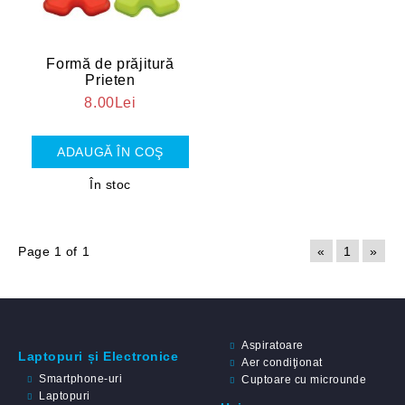
Formă de prăjitură
Prieten
8.00Lei
În stoc
Page 1 of 1
«
1
»
Aspiratoare
Laptopuri și Electronice
Aer condiţionat
Smartphone-uri
Cuptoare cu microunde
Laptopuri