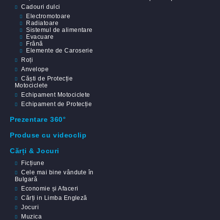
Cadouri dulci
Electromotoare
Radiatoare
Sistemul de alimentare
Evacuare
Frână
Elemente de Caroserie
Roți
Anvelope
Căști de Protecție
Motociclete
Echipament Motociclete
Echipament de Protecție
Prezentare 360°
Produse cu videoclip
Cărți & Jocuri
Ficțiune
Cele mai bine vândute în
Bulgară
Economie și Afaceri
Cărți in Limba Engleză
Jocuri
Muzica