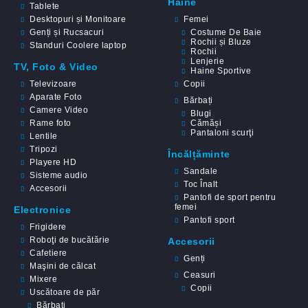
Haine
Tablete
Desktopuri și Monitoare
Femei
Genți și Rucsacuri
Costume De Baie
Rochii și Bluze
Standuri Coolere laptop
Rochii
Lenjerie
TV, Foto & Video
Haine Sportive
Televizoare
Copii
Aparate Foto
Bărbați
Camere Video
Blugi
Rame foto
Cămăși
Pantaloni scurţi
Lentile
Tripozi
Încălțăminte
Playere HD
Sandale
Sisteme audio
Toc Înalt
Accesorii
Pantofi de sport pentru
femei
Electronice
Pantofi sport
Frigidere
Roboţi de bucătărie
Accesorii
Cafetiere
Genți
Maşini de călcat
Ceasuri
Mixere
Copii
Uscătoare de păr
Bărbați