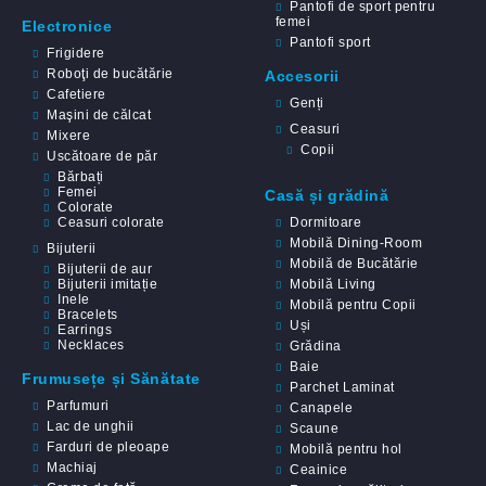
Pantofi de sport pentru
femei
Electronice
Pantofi sport
Frigidere
Roboţi de bucătărie
Accesorii
Cafetiere
Genți
Maşini de călcat
Ceasuri
Mixere
Copii
Uscătoare de păr
Bărbați
Femei
Casă și grădină
Colorate
Ceasuri colorate
Dormitoare
Mobilă Dining-Room
Bijuterii
Mobilă de Bucătărie
Bijuterii de aur
Bijuterii imitație
Mobilă Living
Inele
Mobilă pentru Copii
Bracelets
Uși
Earrings
Necklaces
Grădina
Baie
Frumusețe și Sănătate
Parchet Laminat
Parfumuri
Canapele
Lac de unghii
Scaune
Farduri de pleoape
Mobilă pentru hol
Machiaj
Ceainice