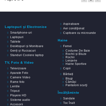
Aspiratoare
Laptopuri și Electronice
Aer condiţionat
Smartphone-uri
Cuptoare cu microunde
Laptopuri
Haine
Tablete
Desktopuri și Monitoare
Femei
Genți și Rucsacuri
Costume De Baie
Rochii și Bluze
Standuri Coolere laptop
Rochii
Lenjerie
TV, Foto & Video
Haine Sportive
Televizoare
Copii
Aparate Foto
Bărbați
Camere Video
Blugi
Rame foto
Cămăși
Pantaloni scurţi
Lentile
Tripozi
Încălțăminte
Playere HD
Sandale
Sisteme audio
Toc Înalt
Accesorii