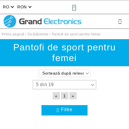
RO
RON
0
Prima pagină
Încălțăminte
Pantofi de sport pentru femei
Pantofi de sport pentru
femei
«
1
»
Filtre