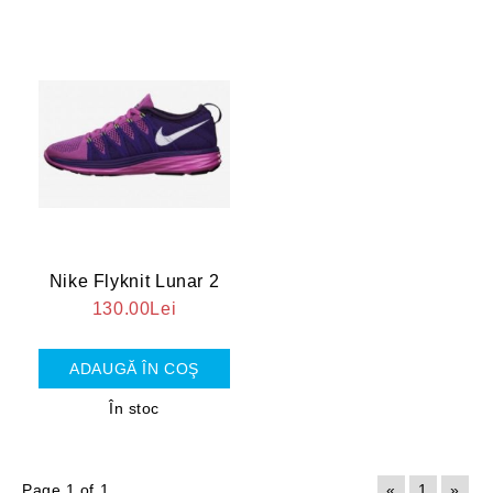
Nike Flyknit Lunar 2
130.00Lei
În stoc
Page 1 of 1
«
1
»