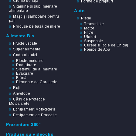
Creme de faţă
Forme de prăjituri
Vitamine şi suplimentare
Auto
alimentare
Măşti şi şampoane pentru
Piese
păr
Transmisie
Produse pe bază de miere
Motor
Filtre
Alimente Bio
Uleiuri
Suspensie
Fructe uscate
Curele și Role de Ghidaj
Super alimente
Pompe de Apă
Cadouri dulci
Electromotoare
Radiatoare
Sistemul de alimentare
Evacuare
Frână
Elemente de Caroserie
Roți
Anvelope
Căști de Protecție
Motociclete
Echipament Motociclete
Echipament de Protecție
Prezentare 360°
Produse cu videoclip