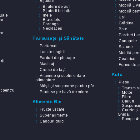
Bijuterii
Mobilă Livi
Bijuterii de aur
Bijuterii imitație
Mobilă pent
Baie
Inele
Uși
ze
Bracelets
Grădina
Earrings
Necklaces
Baie
ve
Parchet La
Frumusețe și Sănătate
Canapele
Parfumuri
Scaune
Lac de unghii
Mobilă pent
Farduri de pleoape
Ceainice
rţi
Machiaj
Forme de pr
Creme de faţă
Auto
Vitamine şi suplimentare
alimentare
Piese
Măşti şi şampoane pentru păr
Transmis
t pentru
Produse pe bază de miere
Motor
Filtre
Alimente Bio
Uleiuri
Suspensi
Fructe uscate
Curele și
Ghidaj
Super alimente
Pompe de
Cadouri dulci