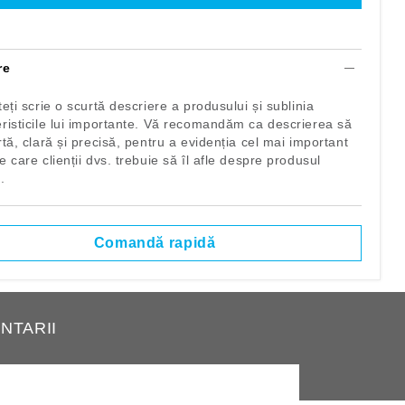
 hol
re
ituri
teți scrie o scurtă descriere a produsului și sublinia
eristicile lui importante. Vă recomandăm ca descrierea să
rtă, clară și precisă, pentru a evidenția cel mai important
e care clienții dvs. trebuie să îl afle despre produsul
.
Comandă rapidă
NTARII