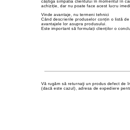
câștiga simpatia clientului în momentul în ca
achiziție, dar nu poate face acest lucru imedi
Vinde avantaje, nu termeni tehnici
Când descrierile produselor conțin o listă de sp
avantajele lor asupra produsului.
Este important să formulați clienților o conclu
Vă rugăm să returnaţi un produs defect de înlo
(dacă este cazul), adresa de expediere pentru