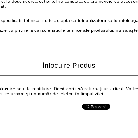
re, la deschiderea cutiei ,el va constata ca are nevoie de accesor
at.
ecificații tehnice, nu te aștepta ca toți utilizatorii să le înțeleagă
zie cu privire la caracteristicile tehnice ale produsului, nu să aște
Înlocuire Produs
cuire sau de restituire. Dacă doriţi să returnaţi un articol. Va tre
 returnare şi un număr de telefon în timpul zilei.