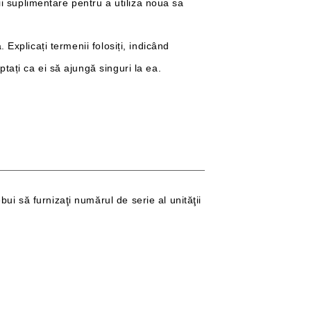
ii suplimentare pentru a utiliza noua sa
. Explicați termenii folosiți, indicând
ptați ca ei să ajungă singuri la ea.
bui să furnizaţi numărul de serie al unităţii