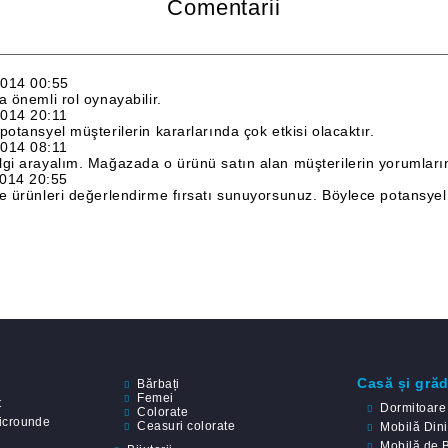
Comentarii
2014 00:55
 önemli rol oynayabilir.
2014 20:11
otansyel müşterilerin kararlarında çok etkisi olacaktır.
2014 08:11
lgi arayalım. Mağazada o ürünü satın alan müşterilerin yorumların
2014 20:55
e ürünleri değerlendirme fırsatı sunuyorsunuz. Böylece potansyel 
Casă și gră
Bărbați
Femei
t
Dormitoare
Colorate
icrounde
Ceasuri colorate
Mobilă Din
Mobilă de 