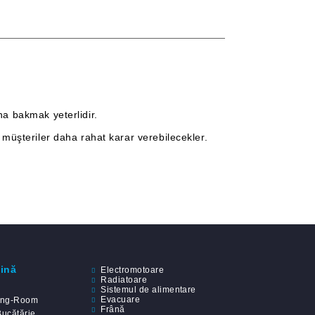
a bakmak yeterlidir.
müşteriler daha rahat karar verebilecekler.
dină
Electromotoare
Radiatoare
Sistemul de alimentare
Evacuare
ing-Room
Frână
Bucătărie