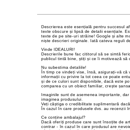
Descrierea este esențială pentru succesul af
texte obscure și lipsă de detalii esențiale. E
texte de pe site-uri străine! Google și alte m
niște descrieri originale. Iată cateva reguli d
Vinde IDEALURI!
Descrierile bune fac cititorul să se simtă fer
publicul tintă bine, știți și ce îi motivează 
Nu subestima detaliile!
În timp ce vindeți vise, însă, asigurați-vă că
informații cu privire la tot ceea ce poate en
și de ce culori sunt disponibile, dacă este pot
comparea cu un obiect familiar, crește șansa
Imaginile sunt de asemenea importante, dar n
imaginea produsului.
Veți câștiga o credibilitate suplimentară dacă
În cazul în care produsele dvs. au recenzii î
Ce conține ambalajul?
Dacă oferiți produse care sunt însoțite de art
contrar - în cazul în care produsul are nevoi