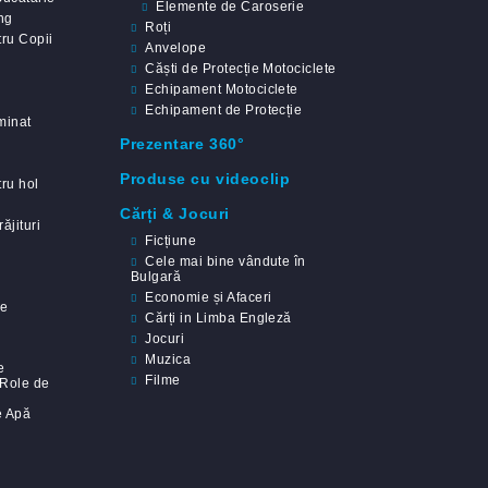
Elemente de Caroserie
ng
Roți
ru Copii
Anvelope
Căști de Protecție Motociclete
Echipament Motociclete
Echipament de Protecție
minat
Prezentare 360°
Produse cu videoclip
ru hol
Cărți & Jocuri
ăjituri
Ficțiune
Cele mai bine vândute în
Bulgară
Economie și Afaceri
ie
Cărți in Limba Engleză
Jocuri
Muzica
e
Filme
 Role de
 Apă