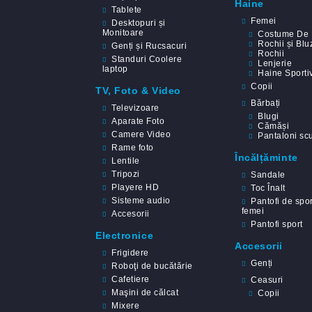
Haine
Tablete
Femei
Desktopuri și
Monitoare
Costume De 
Rochii și Blu
Genți și Rucsacuri
Rochii
Standuri Coolere
Lenjerie
laptop
Haine Sporti
Copii
TV, Foto & Video
Bărbați
Televizoare
Blugi
Aparate Foto
Cămăși
Camere Video
Pantaloni scu
Rame foto
Încălțăminte
Lentile
Tripozi
Sandale
Playere HD
Toc Înalt
Sisteme audio
Pantofi de spor
femei
Accesorii
Pantofi sport
Electronice
Accesorii
Frigidere
Genți
Roboţi de bucătărie
Cafetiere
Ceasuri
Maşini de călcat
Copii
Mixere