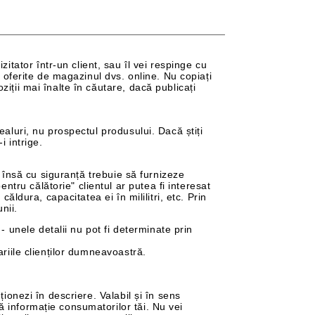
tator într-un client, sau îl vei respinge cu
t oferite de magazinul dvs. online. Nu copiați
ziții mai înalte în căutare, dacă publicați
ealuri, nu prospectul produsului. Dacă știți
i intrige.
s, însă cu siguranță trebuie să furnizeze
tru călătorie" clientul ar putea fi interesat
ăldura, capacitatea ei în mililitri, etc. Prin
nii.
unele detalii nu pot fi determinate prin
ariile clienților dumneavoastră.
ționezi în descriere. Valabil și în sens
ă informație consumatorilor tăi. Nu vei