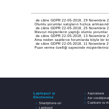
de către
GDPR 22-05-2018
,
29 Noiembrie 
Olumlu yorumlar satışların hızlıca artmasında
de către
GDPR 22-05-2018
,
25 Noiembrie 
Mevcut müşterilerin yaptığı olumlu yorumlar p
de către
GDPR 22-05-2018
,
13 Noiembrie 
Ama neden saatlerce forumlarda böyle bir bi
de către
GDPR 22-05-2018
,
11 Noiembrie 
Puan verme özelliği sayesinde müşterileriniz
Laptopuri și
Aspiratoare
Electronice
Aer condiţiona
Cuptoare cu m
Smartphone-uri
Laptopuri