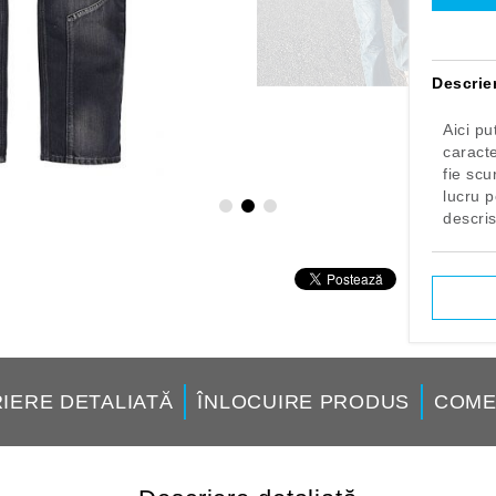
Canapele
Filme
Scaune
Mobilă pentru
Descrie
Ceainice
Forme de prăj
Aici pu
caract
fie scu
lucru p
descris
IERE DETALIATĂ
ÎNLOCUIRE PRODUS
COME