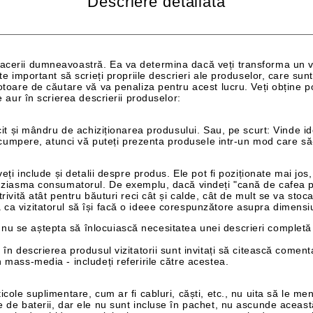
Descriere detaliată
acerii dumneavoastră. Ea va determina dacă veți transforma un vizi
ste important să scrieți propriile descrieri ale produselor, care sun
otoare de căutare vă va penaliza pentru acest lucru. Veți obține po
e aur în scrierea descrierii produselor:
icit și mândru de achiziționarea produsului. Sau, pe scurt: Vinde id
să cumpere, atunci vă puteți prezenta produsele intr-un mod care să-
 veți include și detalii despre produs. Ele pot fi poziționate mai jo
tuziasma consumatorul. De exemplu, dacă vindeți "cană de cafea pen
rivită atât pentru băuturi reci cât și calde, cât de mult se va stoca c
 ca vizitatorul să își facă o ideee corespunzătore asupra dimensiu
u se aștepta să înlocuiască necesitatea unei descrieri completă - 
 în descrierea produsul vizitatorii sunt invitați să citească coment
n mass-media - includeți referirile către acestea.
icole suplimentare, cum ar fi cabluri, căști, etc., nu uita să le men
e de baterii, dar ele nu sunt incluse în pachet, nu ascunde aceast