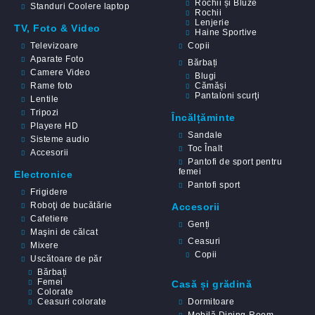
Rochii și Bluze
Standuri Coolere laptop
Rochii
Lenjerie
TV, Foto & Video
Haine Sportive
Televizoare
Copii
Aparate Foto
Bărbați
Camere Video
Blugi
Rame foto
Cămăși
Pantaloni scurţi
Lentile
Tripozi
Încălțăminte
Playere HD
Sandale
Sisteme audio
Toc Înalt
Accesorii
Pantofi de sport pentru
femei
Electronice
Pantofi sport
Frigidere
Roboţi de bucătărie
Accesorii
Cafetiere
Genți
Maşini de călcat
Ceasuri
Mixere
Copii
Uscătoare de păr
Bărbați
Femei
Casă și grădină
Colorate
Ceasuri colorate
Dormitoare
Mobilă Dining-Room