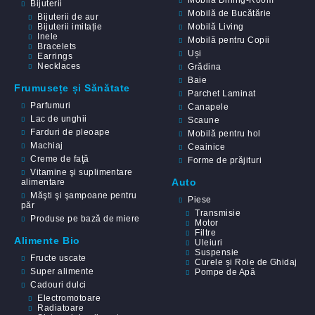
Bijuterii
Mobilă de Bucătărie
Bijuterii de aur
Bijuterii imitație
Mobilă Living
Inele
Mobilă pentru Copii
Bracelets
Uși
Earrings
Necklaces
Grădina
Baie
Frumusețe și Sănătate
Parchet Laminat
Parfumuri
Canapele
Lac de unghii
Scaune
Farduri de pleoape
Mobilă pentru hol
Machiaj
Ceainice
Creme de faţă
Forme de prăjituri
Vitamine şi suplimentare
Auto
alimentare
Măşti şi şampoane pentru
Piese
păr
Transmisie
Produse pe bază de miere
Motor
Filtre
Alimente Bio
Uleiuri
Suspensie
Fructe uscate
Curele și Role de Ghidaj
Super alimente
Pompe de Apă
Cadouri dulci
Electromotoare
Radiatoare