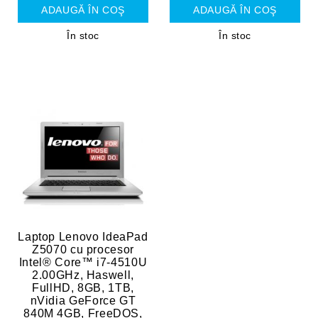
În stoc
În stoc
Laptop Lenovo IdeaPad
Z5070 cu procesor
Intel® Core™ i7-4510U
2.00GHz, Haswell,
FullHD, 8GB, 1TB,
nVidia GeForce GT
840M 4GB, FreeDOS,