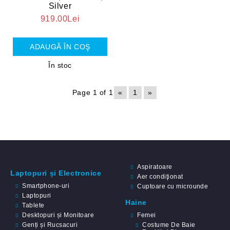
Silver
919.00Lei
În stoc
Page 1 of 1
«
1
»
Aspiratoare
Laptopuri și Electronice
Aer condiţionat
Smartphone-uri
Cuptoare cu microunde
Laptopuri
Haine
Tablete
Desktopuri și Monitoare
Femei
Genți și Rucsacuri
Costume De Baie