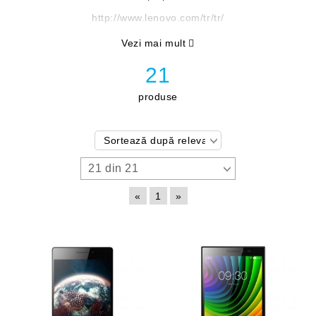
http://www.lenovo.com/tr/tr/
Vezi mai mult
21
produse
«
1
»