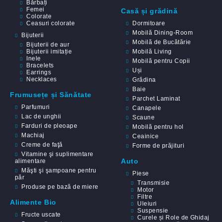
Bărbați
Femei
Casă și grădină
Colorate
Ceasuri colorate
Dormitoare
Mobilă Dining-Room
Bijuterii
Mobilă de Bucătărie
Bijuterii de aur
Bijuterii imitație
Mobilă Living
Inele
Mobilă pentru Copii
Bracelets
Uși
Earrings
Necklaces
Grădina
Baie
Frumusețe și Sănătate
Parchet Laminat
Parfumuri
Canapele
Lac de unghii
Scaune
Farduri de pleoape
Mobilă pentru hol
Machiaj
Ceainice
Creme de faţă
Forme de prăjituri
Vitamine şi suplimentare
Auto
alimentare
Măşti şi şampoane pentru
Piese
păr
Transmisie
Produse pe bază de miere
Motor
Filtre
Alimente Bio
Uleiuri
Suspensie
Fructe uscate
Curele și Role de Ghidaj