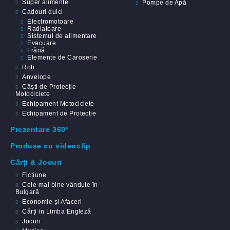
Super alimente
Pompe de Apă
Cadouri dulci
Electromotoare
Radiatoare
Sistemul de alimentare
Evacuare
Frână
Elemente de Caroserie
Roți
Anvelope
Căști de Protecție
Motociclete
Echipament Motociclete
Echipament de Protecție
Prezentare 360°
Produse cu videoclip
Cărți & Jocuri
Ficțiune
Cele mai bine vândute în
Bulgară
Economie și Afaceri
Cărți in Limba Engleză
Jocuri