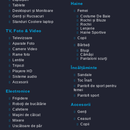
Haine
Tablete
Desktopuri și Monitoare
Femei
Genți și Rucsacuri
Costume De Baie
Rochii și Bluze
Standuri Coolere laptop
Rochii
Lenjerie
TV, Foto & Video
Haine Sportive
Televizoare
Copii
Aparate Foto
Bărbați
Camere Video
Blugi
Rame foto
Cămăși
Pantaloni scurţi
Lentile
Tripozi
Încălțăminte
Playere HD
Sandale
Sisteme audio
Toc Înalt
Accesorii
Pantofi de sport pentru
femei
Electronice
Pantofi sport
Frigidere
Roboţi de bucătărie
Accesorii
Cafetiere
Genți
Maşini de călcat
Ceasuri
Mixere
Copii
Uscătoare de păr