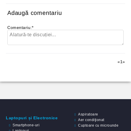
Adaugă comentariu
Comentariu:
*
«
1
»
Aspiratoare
Laptopuri și Electronice
Aer condiţionat
Smartphone-uri
Cuptoare cu microunde
Laptopuri